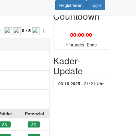
Registrieren
Login
Countdown
0 : 5
|
5 : 6
|
5 : 3
|
00:00:00
Hinrunden Ende
Kader-
Update
03.10.2025 - 21:21 Uhr
Stärke
Potenzial
86
86