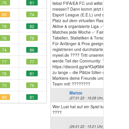
76
81
liebst FIFA/EA FC und willst dich mit ande
messen? Dann komm jetzt in die Europe
65
74
Esport League (E.E.L) und sichere dir de
Platz auf dem virtuellen Rasen! ???? ✅
78
82
Aktive & organisierte Liga ✅ Spannende
Matches jede Woche ✅ Faire Community
Tabellen, Statistiken & Torschützenlisten 
76
76
Für Anfänger & Pros geeignet ???? Jetzt
registrieren und durchstarten! ???? Websi
74
86
myeel.de ???? Tritt unserem Discord bei 
werde Teil der Community: ????
77
77
https://discord.gg/wYGqKM44u ⚡ Warte ni
zu lange – die Plätze füllen sich schnell!
76
81
Markiere deine Freunde und bring dein
Team mit! ????????
73
76
Mattze
69
81
(27.01.22 - 16:28 Uhr)
Wer Lust hat auf ein Spiel kann sich meld
????
(26.01.22 - 15:21 Uhr)