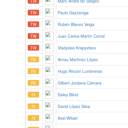
TW
Marc-André ter Stegen
TW
Paulo Gazzaniga
TW
Rubén Blanco Veiga
TW
Juan Carlos Martín Corral
TW
Vladyslav Krapyvtsov
RV
Arnau Martínez López
RV
Hugo Rincón Lumbreras
RV
Gilbert Jordana Cámara
IV
Daley Blind
IV
David López Silva
IV
Axel Witsel