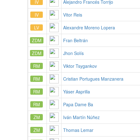
IV
Alejandro Francés Torrijo
IV
Vitor Reis
LV
Alexandre Moreno Lopera
ZDM
Fran Beltrán
ZDM
Jhon Solís
RM
Viktor Tsygankov
RM
Cristian Portugues Manzanera
RM
Yáser Asprilla
RM
Papa Dame Ba
ZM
Iván Martín Núñez
ZM
Thomas Lemar