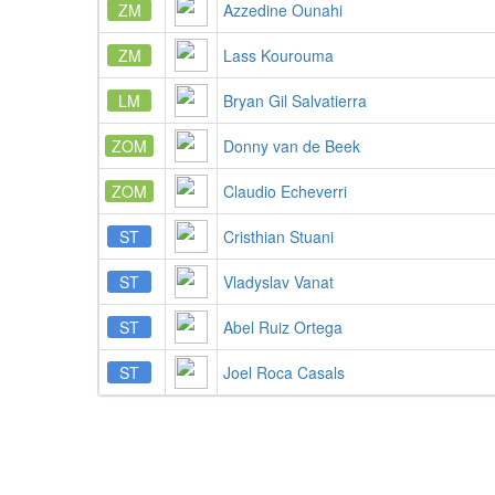
ZM
Azzedine Ounahi
ZM
Lass Kourouma
LM
Bryan Gil Salvatierra
ZOM
Donny van de Beek
ZOM
Claudio Echeverri
ST
Cristhian Stuani
ST
Vladyslav Vanat
ST
Abel Ruiz Ortega
ST
Joel Roca Casals