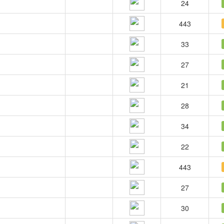
24
443
33
27
21
28
34
22
443
27
30