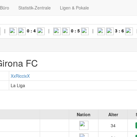
-Büro
Statistik-Zentrale
Ligen & Pokale
0 : 4
|
0 : 5
|
3 : 6
|
Girona FC
XxRiccixX
La Liga
Nation
Alter
34