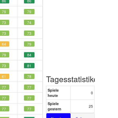
86
86
79
79
73
74
73
73
64
79
79
84
73
81
Tagesstatistiken
61
78
77
77
Spiele
0
heute
77
77
Spiele
25
77
77
gestern