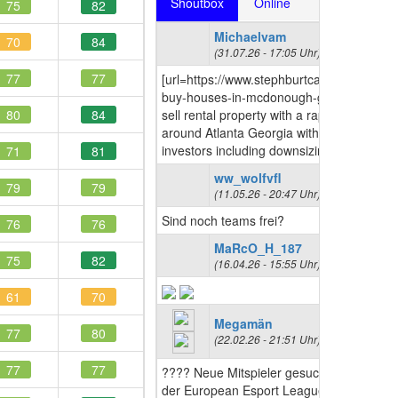
Shoutbox
Online
75
82
Michaelvam
70
84
(31.07.26 - 17:05 Uhr)
77
77
[url=https://www.stephburtcashoffers.com
buy-houses-in-mcdonough-georgia/]want 
80
84
sell rental property with a rapid closing
around Atlanta Georgia with real estate
investors including downsizing[/url]
71
81
ww_wolfvfl
79
79
(11.05.26 - 20:47 Uhr)
Sind noch teams frei?
76
76
MaRcO_H_187
75
82
(16.04.26 - 15:55 Uhr)
61
70
Megamän
77
80
(22.02.26 - 21:51 Uhr)
77
77
???? Neue Mitspieler gesucht! Werde Teil
der European Esport League! ????⚽ Du