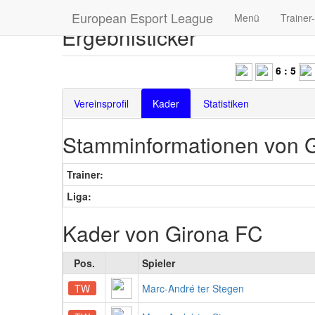
European Esport League
Menü
Trainer
Ergebnisticker
6 : 5
|
Vereinsprofil
Kader
Statistiken
Stamminformationen von 
Trainer:
Liga:
Kader von Girona FC
Pos.
Spieler
TW
Marc-André ter Stegen