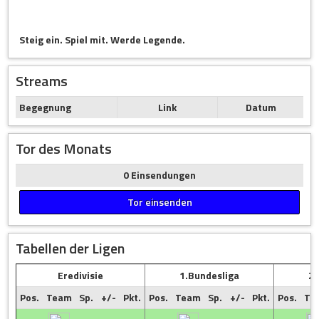
Steig ein. Spiel mit. Werde Legende.
Streams
Begegnung
Link
Datum
Tor des Monats
0 Einsendungen
Tor einsenden
Tabellen der Ligen
Eredivisie
1.Bundesliga
2.
Pos.
Team
Sp.
+/-
Pkt.
Pos.
Team
Sp.
+/-
Pkt.
Pos.
Te