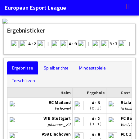
European Esport League
Ergebnisticker
|
4 : 2
|
4 : 9
|
3 : 7
|
Ergebnisse
Spielberichte
Mindestspiele
Torschützen
Heim
Ergebnis
Gast
AC Mailand
Atalanta
4 : 6
Eichsenet
Schalkerc
( 0 : 3 )
VfB Stuttgart
FC Baye
4 : 2
johannes_22
Gasly77
( 1 : 1 )
PSV Eindhoven
PEC Zwol
4 : 9