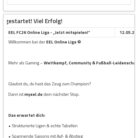
Jul
johannes
( 1 : 6 )
1. FSV Mainz 05
Sparta P
4 : 3
gestartet! Viel Erfolg!
kisbujdi
Holgerss
( 1 : 0 )
Sparta Prag
1. FSV M
3 : 2
EEL FC26 Online Liga - „Jetzt mitspielen!“
12.05.26
Holgersson_1892
kisbujdi
( 2 : 2 )
Willkommen bei der
EEL Online Liga
⚽
RB Leipzig
1. FSV M
2 : 4
ToniAnte1993
kisbujdi
( 2 : 1 )
1. FSV Mainz 05
VfB Stut
0 : 5
Mehr als Gaming –
Wettkampf, Community & Fußball-Leidenschaf
kisbujdi
johannes
( 0 : 2 )
Raków Częstochowa
Hajduk Sp
4 : 4
johannes_22
Ossi_Ra
( 3 : 3 )
Glaubst du, du hast das Zeug zum Champion?
Austria Wien
BSC Youn
3 : 4
Dann ist
myeel.de
dein nächster Stop.
Ossi_Rambo_91
johannes
( 2 : 3 )
Grasshopper Club Zürich
FC Thun
1 : 6
Evexo_Reqzz
Luki07
( 1 : 3 )
Das erwartet dich:
Karlsruher SC
Bayer 04
3 : 4
• Strukturierte Ligen & echte Tabellen
Ultra
Luki07
( 1 : 4 )
• Spannende Saisons mit Auf- & Abstieg