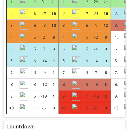
1.
7
31
21
1.
7
25
21
1.
2.
6
27
18
2.
7
23
18
2.
3.
8
-3
10
3.
8
4
12
3.
4.
5
2
9
4.
6
-2
9
4.
5.
6
0
9
5.
6
-4
9
5.
6.
5
-14
3
6.
5
-4
9
6.
7.
3
-9
1
7.
3
7
6
7.
8.
3
-10
1
8.
5
-9
3
8.
9.
6
-19
1
9.
7
-19
3
9.
10.
1
-5
0
10.
6
-21
0
10.
Countdown