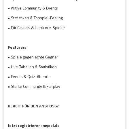
Bayer 04 Leverkusen
FC Schal
5 : 0
Luki07
Eisteemaf
( 5 : 0 )
• Aktive Community & Events
RB Leipzig
FC Schal
1 : 6
• Statistiken & Topspiel-Feeling
ToniAnte1993
Eisteemaf
( 1 : 3 )
• Für Casuals & Hardcore-Spieler
Hajduk Split
Viktoria 
2 : 6
Ossi_Rambo_91
Marcel 22
( 1 : 3 )
Energie Cottbus
1. FC Köl
7 : 3
Features:
Ossi_Rambo_91
markus97
( 3 : 3 )
• Spiele gegen echte Gegner
LOSC Lille
OGC Nice
1 : 4
Danielfifa
XTHRYHA
( 1 : 3 )
• Live-Tabellen & Statistiken
zu den letzten Ergebnissen
• Events & Quiz-Abende
• Starke Community & Fairplay
BEREIT FÜR DEN ANSTOSS?
Jetzt registrieren: myeel.de