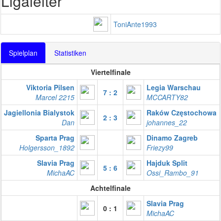
Ligaleiter
ToniAnte1993
Spielplan
Statistiken
Viertelfinale
Viktoria Pilsen
Legia Warschau
7 : 2
Marcel 2215
MCCARTY82
Jagiellonia Bialystok
Raków Częstochowa
2 : 3
Dan
johannes_22
Sparta Prag
Dinamo Zagreb
Holgersson_1892
Friezy99
Slavia Prag
Hajduk Split
5 : 6
MichaAC
Ossi_Rambo_91
Achtelfinale
Slavia Prag
0 : 1
MichaAC