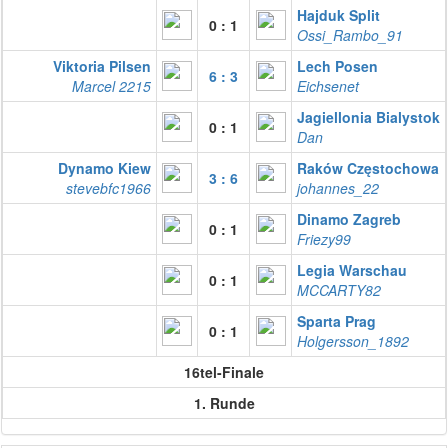
Hajduk Split
0 : 1
Ossi_Rambo_91
Viktoria Pilsen
Lech Posen
6 : 3
Marcel 2215
Eichsenet
Jagiellonia Bialystok
0 : 1
Dan
Dynamo Kiew
Raków Częstochowa
3 : 6
stevebfc1966
johannes_22
Dinamo Zagreb
0 : 1
Friezy99
Legia Warschau
0 : 1
MCCARTY82
Sparta Prag
0 : 1
Holgersson_1892
16tel-Finale
1. Runde