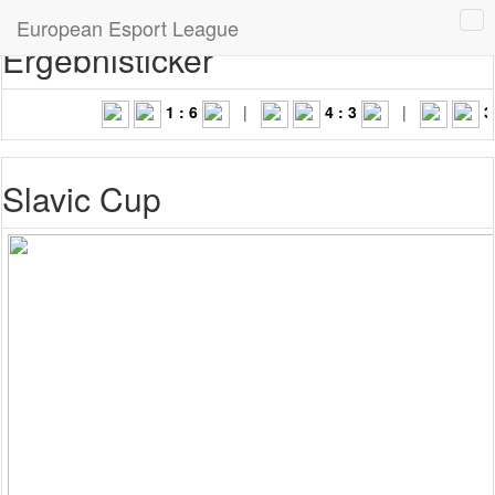
European Esport League
Ergebnisticker
1 : 6
|
4 : 3
|
3 : 
Slavic Cup