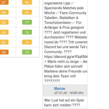
57
66
organisierte Liga ✅
Spannende Matches jede
66
69
Woche ✅ Faire Community ✅
Tabellen, Statistiken &
66
77
Torschützenlisten ✅ Für
Anfänger & Pros geeignet
64
74
???? Jetzt registrieren und
durchstarten! ???? Website:
myeel.de ???? Tritt unserem
62
70
Discord bei und werde Teil der
Community: ????
59
72
https://discord.gg/wYGqKM44u
⚡ Warte nicht zu lange – die
Plätze füllen sich schnell!
Markiere deine Freunde und
bring dein Team mit!
????????
Mattze
(27.01.22 - 16:28 Uhr)
Wer Lust hat auf ein Spiel
kann sich melden ????