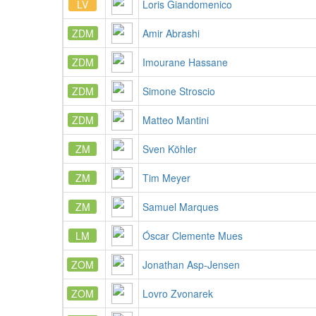
LV
Loris Giandomenico
ZDM
Amir Abrashi
ZDM
Imourane Hassane
ZDM
Simone Stroscio
ZDM
Matteo Mantini
ZM
Sven Köhler
ZM
Tim Meyer
ZM
Samuel Marques
LM
Óscar Clemente Mues
ZOM
Jonathan Asp-Jensen
ZOM
Lovro Zvonarek