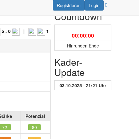
Registrieren
Login
Countdown
|
1 : 6
|
2 : 6
|
7 : 3
00:00:00
Hinrunden Ende
Kader-
Update
03.10.2025 - 21:21 Uhr
Stärke
Potenzial
72
80