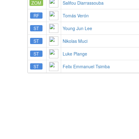
ZOM
Salifou Diarrassouba
RF
Tomás Verón
ST
Young Jun Lee
ST
Nikolas Muci
ST
Luke Plange
ST
Felix Emmanuel Tsimba