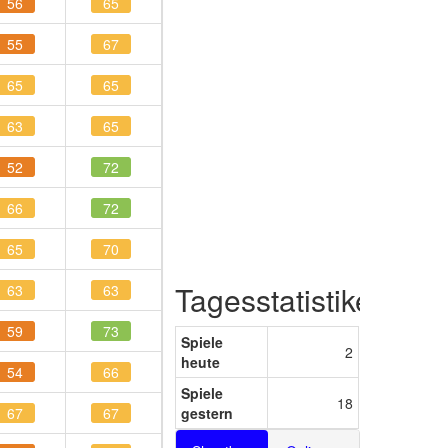
56
65
55
67
65
65
63
65
52
72
66
72
65
70
Tagesstatistiken
63
63
59
73
Spiele
2
heute
54
66
Spiele
18
67
67
gestern