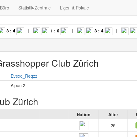
-Büro
Statistik-Zentrale
Ligen & Pokale
: 4
|
1 : 6
|
3 : 4
|
5 : 0
rasshopper Club Zürich
Evexo_Reqzz
Alpen 2
ub Zürich
Nation
Alter
25