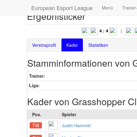
European Esport League
Menü
Trainer
Ergebnisticker
4 : 4
|
3 
Vereinsprofil
Kader
Statistiken
Stamminformationen von G
Trainer:
Liga:
Kader von Grasshopper Cl
Pos.
Spieler
TW
Justin Hammel