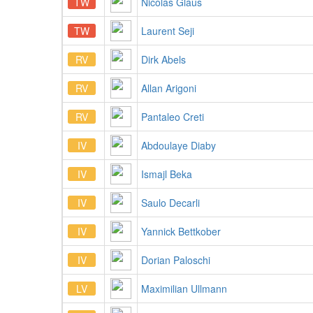
TW
Nicolas Glaus
TW
Laurent Seji
RV
Dirk Abels
RV
Allan Arigoni
RV
Pantaleo Creti
IV
Abdoulaye Diaby
IV
Ismajl Beka
IV
Saulo Decarli
IV
Yannick Bettkober
IV
Dorian Paloschi
LV
Maximilian Ullmann