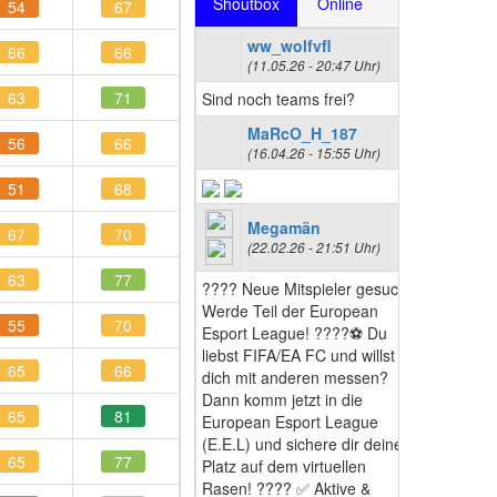
Shoutbox
Online
54
67
ww_wolfvfl
66
66
(11.05.26 - 20:47 Uhr)
63
71
Sind noch teams frei?
MaRcO_H_187
56
66
(16.04.26 - 15:55 Uhr)
51
68
Megamän
67
70
(22.02.26 - 21:51 Uhr)
63
77
???? Neue Mitspieler gesucht!
Werde Teil der European
55
70
Esport League! ????⚽ Du
liebst FIFA/EA FC und willst
65
66
dich mit anderen messen?
Dann komm jetzt in die
65
81
European Esport League
(E.E.L) und sichere dir deinen
65
77
Platz auf dem virtuellen
Rasen! ???? ✅ Aktive &