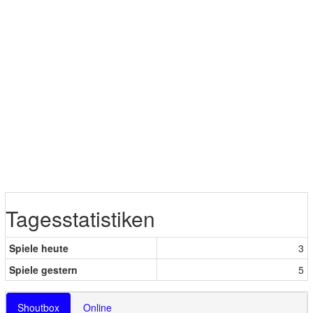
Tagesstatistiken
Spiele heute
3
Spiele gestern
5
Shoutbox
Online