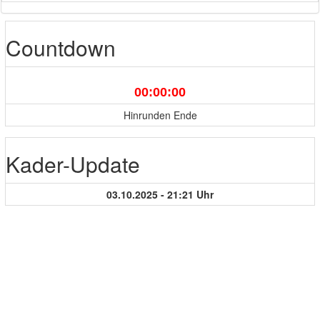
Countdown
00:00:00
Hinrunden Ende
Kader-Update
03.10.2025 - 21:21 Uhr