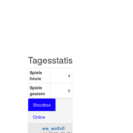
Tagesstatistiken
Spiele
4
heute
Spiele
5
gestern
Shoutbox
Online
ww_wolfvfl