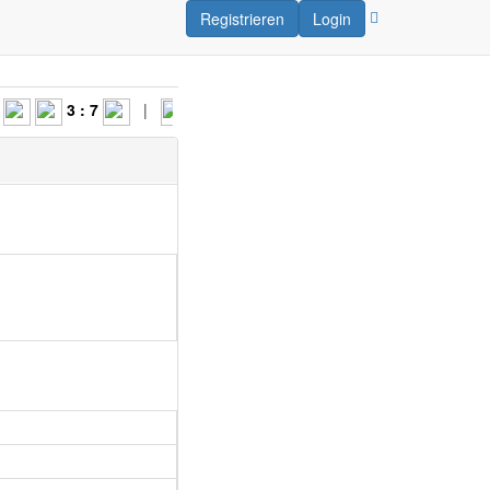
Registrieren
Login
3 : 7
|
7 : 2
|
0 : 5
|