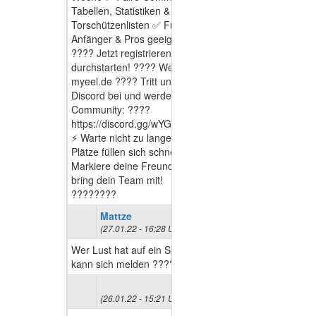
Tabellen, Statistiken &
Torschützenlisten ✅ Für
Anfänger & Pros geeignet
???? Jetzt registrieren und
durchstarten! ???? Website:
myeel.de ???? Tritt unserem
Discord bei und werde Teil der
Community: ????
https://discord.gg/wYGqKM44u
⚡ Warte nicht zu lange – die
Plätze füllen sich schnell!
Markiere deine Freunde und
bring dein Team mit!
????????
Mattze
(27.01.22 - 16:28 Uhr)
Wer Lust hat auf ein Spiel
kann sich melden ????
(26.01.22 - 15:21 Uhr)