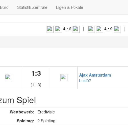
-Büro
Statistik-Zentrale
Ligen & Pokale
4 : 2
|
4 : 9
|
1:3
Ajax Amsterdam
Luki07
(1 : 3)
zum Spiel
Wettbewerb:
Eredivisie
Spieltag:
2.Spieltag