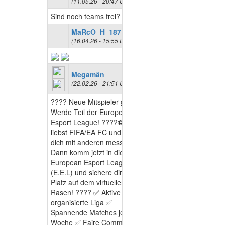
(11.05.26 - 20:47 Uhr)
Sind noch teams frei?
MaRcO_H_187
(16.04.26 - 15:55 Uhr)
Megamän
(22.02.26 - 21:51 Uhr)
???? Neue Mitspieler gesucht!
Werde Teil der European
Esport League! ????⚽ Du
liebst FIFA/EA FC und willst
dich mit anderen messen?
Dann komm jetzt in die
European Esport League
(E.E.L) und sichere dir deinen
Platz auf dem virtuellen
Rasen! ???? ✅ Aktive &
organisierte Liga ✅
Spannende Matches jede
Woche ✅ Faire Community ✅