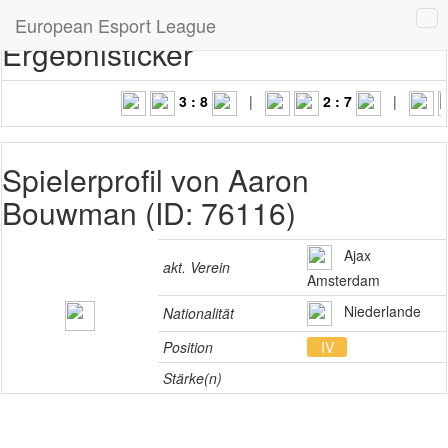
European Esport League
Ergebnisticker
3 : 8
|
2 : 7
|
Spielerprofil von Aaron
Bouwman (ID: 76116)
Ajax
akt. Verein
Amsterdam
Niederlande
Nationalität
Position
IV
Stärke(n)