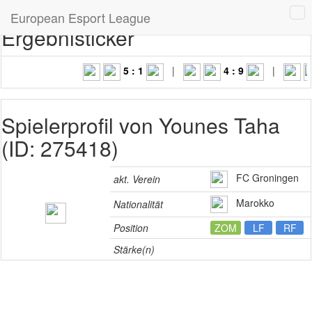
European Esport League
Ergebnisticker
5 : 1
|
4 : 9
|
Spielerprofil von Younes Taha
(ID: 275418)
FC Groningen
akt. Verein
Marokko
Nationalität
Position
ZOM
LF
RF
Stärke(n)