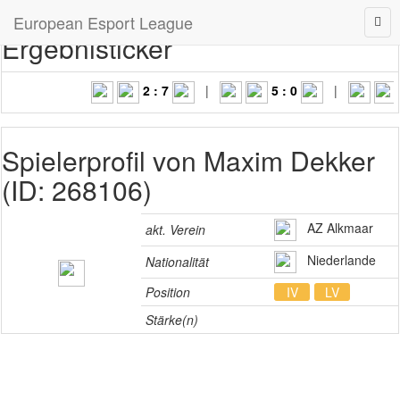
European Esport League
Ergebnisticker
2 : 7
|
5 : 0
|
Spielerprofil von Maxim Dekker
(ID: 268106)
AZ Alkmaar
akt. Verein
Niederlande
Nationalität
Position
IV
LV
Stärke(n)